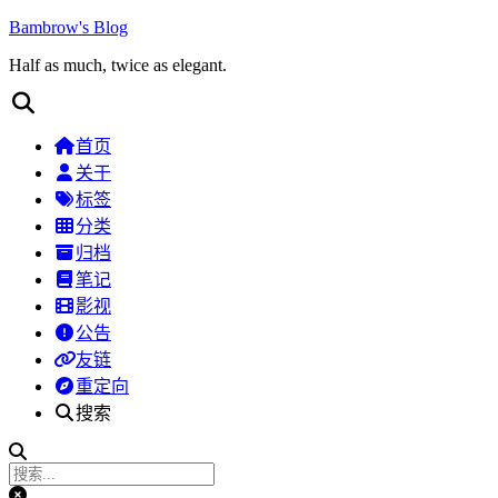
Bambrow's Blog
Half as much, twice as elegant.
首页
关于
标签
分类
归档
笔记
影视
公告
友链
重定向
搜索