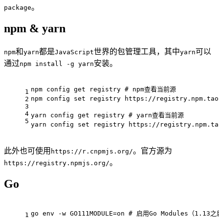
。
package
npm & yarn
和
都是
世界的包管理工具，其中
可以
npm
yarn
JavaScript
yarn
通过
安装。
npm install -g yarn
npm config get registry 
# npm查看当前源
1
npm config 
set
 registry https://registry.npm.tao
2
3
4
yarn config get registry 
# yarn查看当前源
5
yarn config 
set
 registry https://registry.npm.ta
此外也可使用
。官方源为
https://r.cnpmjs.org/
。
https://registry.npmjs.org/
Go
go 
env
 -w GO111MODULE=on 
# 启用Go Modules（1.1
1