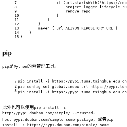
7
if
 (url.startsWith(
'https://rep
8
                    project.logger.lifecycle 
"R
9
                    remove repo
10
                }
11
            }
12
        }
13
        maven { url ALIYUN_REPOSITORY_URL }
14
    }
15
}
pip
是
的包管理工具。
pip
Python
pip install -i https://pypi.tuna.tsinghua.edu.cn
1
2
pip config 
set
 global.index-url https://pypi.tun
3
pip install -i https://pypi.tuna.tsinghua.edu.cn
此外也可以使用
pip install -i
http://pypi.douban.com/simple/ --trusted-
，或者
host=pypi.douban.com/simple some-package
pip
install -i https://pypi.douban.com/simple/ some-