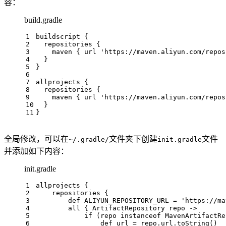
容：
build.gradle
1
buildscript {
2
  repositories {
3
    maven { url 
'https://maven.aliyun.com/repos
4
  }
5
}
6
7
allprojects {
8
  repositories {
9
    maven { url 
'https://maven.aliyun.com/repos
10
  }
11
}
全局修改，可以在
文件夹下创建
文件
~/.gradle/
init.gradle
并添加如下内容：
init.gradle
1
allprojects {
2
    repositories {
3
def
 ALIYUN_REPOSITORY_URL = 
'https://ma
4
        all { ArtifactRepository repo ->
5
if
 (repo 
instanceof
 MavenArtifactRe
6
def
 url = repo.url.toString()