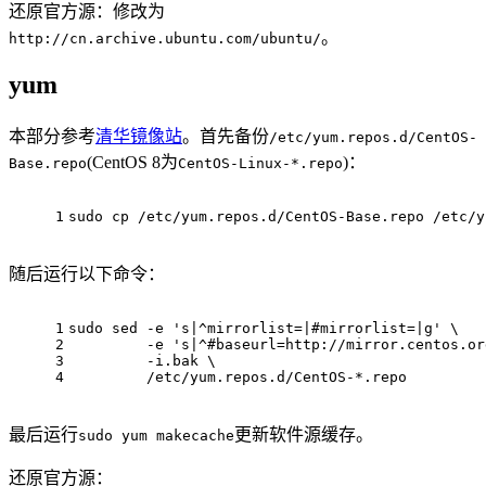
还原官方源：修改为
。
http://cn.archive.ubuntu.com/ubuntu/
yum
本部分参考
清华镜像站
。首先备份
/etc/yum.repos.d/CentOS-
(CentOS 8为
)：
Base.repo
CentOS-Linux-*.repo
1
sudo 
cp
 /etc/yum.repos.d/CentOS-Base.repo /etc/y
随后运行以下命令：
1
sudo sed -e 
's|^mirrorlist=|#mirrorlist=|g'
 \
2
         -e 
's|^#baseurl=http://mirror.centos.or
3
         -i.bak \
4
         /etc/yum.repos.d/CentOS-*.repo
最后运行
更新软件源缓存。
sudo yum makecache
还原官方源：