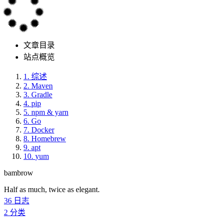
文章目录
站点概览
1.
综述
2.
Maven
3.
Gradle
4.
pip
5.
npm & yarn
6.
Go
7.
Docker
8.
Homebrew
9.
apt
10.
yum
bambrow
Half as much, twice as elegant.
36
日志
2
分类