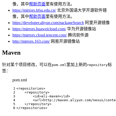
像，其中
帮助页面
里有使用方法。
https://mirrors.bfsu.edu.cn/
北京外国语大学开源软件镜
像，其中
帮助页面
里有使用方法。
https://developer.aliyun.com/packageSearch
阿里开源镜像
https://mirrors.huaweicloud.com/
华为开源镜像站
https://mirrors.cloud.tencent.com/
腾讯软件源
http://mirrors.163.com/
网易开源镜像站
Maven
针对某个项目修改，可以在
里加上新的
标
pom.xml
repository
签：
pom.xml
1
<
repositories
>
2
<
repository
>
3
<
id
>
ali-maven
</
id
>
4
<
url
>
http://maven.aliyun.com/nexus/conte
5
</
repository
>
6
</
repositories
>