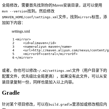
全局修改，需要首先找到你的Maven安装目录，这可以使用
找到。然后修改
mvn --version
文件，找到
标签，添
$MAVEN_HOME/conf/settings.xml
mirrors
加如下内容：
settings.xml
1
<
mirror
>
2
<
id
>
alimaven
</
id
>
3
<
name
>
aliyun maven
</
name
>
4
<
url
>
http://maven.aliyun.com/nexus/content/g
5
<
mirrorOf
>
central
</
mirrorOf
>
6
</
mirror
>
或者，你也可以修改
文件（用户目录下的
~/.m2/settings.xml
配置文件，优先级比全局更高），如果没有此文件，可以从安
装目录复制一份，同样也是加入以上内容。
Gradle
针对某个项目修改，可以在
里添加或修改相应内
build.gradle