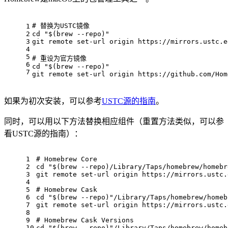
# 替换为USTC镜像
1
2
cd
"
$(brew --repo)
"
3
git remote set-url origin https://mirrors.ustc.e
4
5
# 重设为官方镜像
6
cd
"
$(brew --repo)
"
7
git remote set-url origin https://github.com/Hom
如果为初次安装，可以参考
USTC源的指南
。
同时，可以用以下方法替换相应组件（重置方法类似，可以参
看USTC源的指南）：
1
# Homebrew Core
2
cd
"
$(brew --repo)
/Library/Taps/homebrew/homebr
3
git remote set-url origin https://mirrors.ustc.
4
5
# Homebrew Cask
6
cd
"
$(brew --repo)
"
/Library/Taps/homebrew/homeb
7
git remote set-url origin https://mirrors.ustc.
8
9
# Homebrew Cask Versions
10
cd
"
$(brew --repo)
"
/Library/Taps/homebrew/homeb