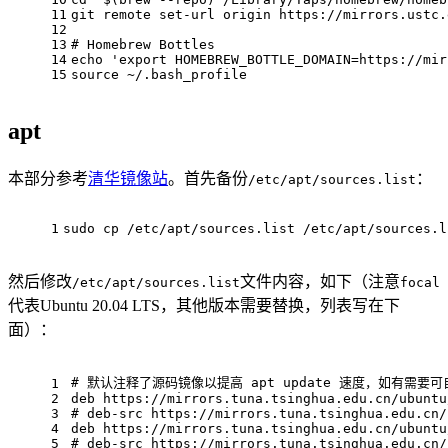
11
git remote set-url origin https://mirrors.ustc.
12
13
# Homebrew Bottles
14
echo
'export HOMEBREW_BOTTLE_DOMAIN=https://mir
15
source
 ~/.bash_profile
apt
本部分参考
清华镜像站
。首先备份
：
/etc/apt/sources.list
1
sudo 
cp
 /etc/apt/sources.list /etc/apt/sources.l
然后修改
文件内容，如下（注意
/etc/apt/sources.list
focal
代表Ubuntu 20.04 LTS，其他版本需要替换，列表写在下
面）：
# 默认注释了源码镜像以提高 apt update 速度，如有需要
1
2
deb https://mirrors.tuna.tsinghua.edu.cn/ubuntu
3
# deb-src https://mirrors.tuna.tsinghua.edu.cn/
4
deb https://mirrors.tuna.tsinghua.edu.cn/ubuntu
5
# deb-src https://mirrors.tuna.tsinghua.edu.cn/