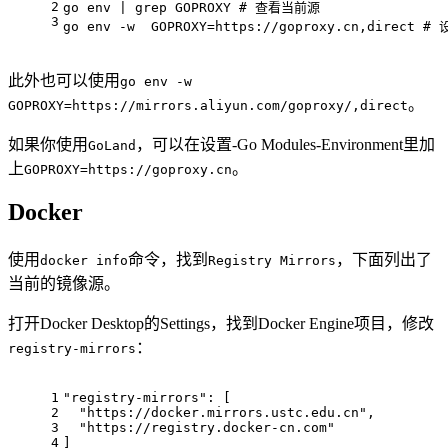
2
go 
env
 | grep GOPROXY 
# 查看当前源
3
go 
env
 -w  GOPROXY=https://goproxy.cn,direct 
# 
此外也可以使用
go env -w
。
GOPROXY=https://mirrors.aliyun.com/goproxy/,direct
如果你使用
，可以在设置-Go Modules-Environment里加
GoLand
上
。
GOPROXY=https://goproxy.cn
Docker
使用
命令，找到
，下面列出了
docker info
Registry Mirrors
当前的镜像源。
打开Docker Desktop的Settings，找到Docker Engine项目，修改
：
registry-mirrors
1
"registry-mirrors"
:
[
2
"https://docker.mirrors.ustc.edu.cn"
,
3
"https://registry.docker-cn.com"
4
]