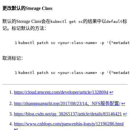
更改默认的Storage Class
默认的Storage Class会在
的结果中以
标
kubectl get sc
default
记。标记默认的方法：
1
kubectl patch sc <your-class-name> -p 
'{"metadat
取消标记：
1
kubectl patch sc <your-class-name> -p 
'{"metadat
https://cloud.tencent.com/developer/article/1328694
↩︎
http://zhangguangzhi.top/2017/08/23/14、NFS服务配置/
↩︎
https://blog.csdn.net/qq_38265137/article/details/83146421
↩︎
https://www.cnblogs.com/panwenbin-logs/p/12196286.html
↩︎