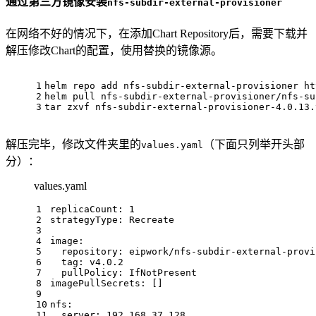
通过第三方镜像安装
nfs-subdir-external-provisioner
在网络不好的情况下，在添加Chart Repository后，需要下载并
解压修改Chart的配置，使用替换的镜像源。
1
helm repo add nfs-subdir-external-provisioner ht
2
helm pull nfs-subdir-external-provisioner/nfs-su
3
tar zxvf nfs-subdir-external-provisioner-4.0.13.
解压完毕，修改文件夹里的
（下面只列举开头部
values.yaml
分）：
values.yaml
1
replicaCount:
1
2
strategyType:
Recreate
3
4
image:
5
repository:
eipwork/nfs-subdir-external-provi
6
tag:
v4.0.2
7
pullPolicy:
IfNotPresent
8
imagePullSecrets:
 []
9
10
nfs:
11
server:
192.168
.37
.128