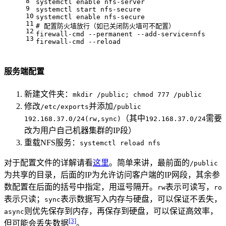
8
systemctl 
enable
 nfs-server
9
systemctl start nfs-secure
10
systemctl 
enable
 nfs-secure
11
# 配置防火墙放行（如已关闭防火墙可不配置）
12
firewall-cmd --permanent --add-service=nfs
13
firewall-cmd --reload
服务端配置
新建文件夹：
mkdir /public; chmod 777 /public
修改
并添加
/etc/exports
/public
（其中
需要
192.168.37.0/24(rw,sync)
192.168.37.0/24
改为用户自己机器集群的IP段）
重载NFS服务：
systemctl reload nfs
对于配置文件的详解请看
这里
。简单来讲，最前面的
/public
为共享的目录，后面的IP为允许访问客户端的IP网段，其余参
数配置在后面的括号中指定，用逗号隔开。
表示可读写，
rw
ro
表示只读；
表示数据写入内存与硬盘，可以保证不丢失，
sync
则优先保存到内存，再保存到硬盘，可以保证高效率，
async
[3]
但可能会丢失数据
。