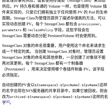
由管理员事先供应，或者使用存储类（Storage Class）来动态
供应。PV 持久卷和普通的 Volume 一样，也是使用 Volume 插
件来实现的，只是它们拥有独立于任何使用 PV 的 Pod 的生命
周期。Storage Class为管理员提供了描述存储类的方法，可以
实现动态创建 PV。每个 StorageClass 都包含
、
provisioner
和
字段，这些字段会在
parameters
reclaimPolicy
StorageClass 需要动态分配 PersistentVolume 时会使用到。
StorageClass 对象的命名很重要，用户使用这个命名来请求生
成一个特定的类。 当创建 StorageClass 对象时，管理员设置
StorageClass 对象的命名和其他参数，一旦创建了对象就不能
再对其更新。每个 StorageClass 都有一个制备器
（Provisioner），用来决定使用哪个卷插件制备 PV。该字段
必须指定。
自动创建的PV会以
这样
${namespace}-${pvcName}-${pvName}
的名字出现在NFS服务器的共享目录中，如果它被回收，则会
改为
这样的名
archived-${namespace}-${pvcName}-${pvName}
[4]
字
。