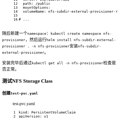
12
path:
/public
13
mountOptions:
14
volumeName:
nfs-subdir-external-provisioner-r
15
16
# ...
随后新建一个
：
namespace
kubectl create namespace nfs-
，然后运行
provisioner
helm install nfs-subdir-external-
安装
provisioner . -n nfs-provisioner
nfs-subdir-
。
external-provisioner
安装完毕后通过
检查是
kubectl get all -n nfs-provisioner
否正常。
测试NFS Storage Class
创建
test-pvc.yaml
test-pvc.yaml
1
kind:
PersistentVolumeClaim
2
apiVersion:
v1